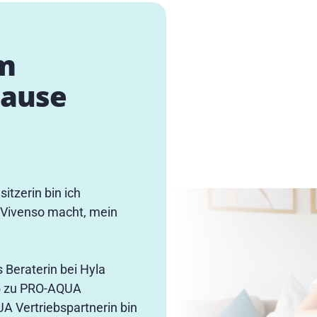
em
hause
itzerin bin ich
r Vivenso macht, mein
s Beraterin bei Hyla
5 zu PRO-AQUA
A Vertriebspartnerin bin